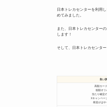
日本トレカセンターを利用し
めてみました。
また、日本トレカセンターの
します！
そして、日本トレカセンター
良い
高額カー
低額オリ
当たり確定
Xキャンペー
発送がはや