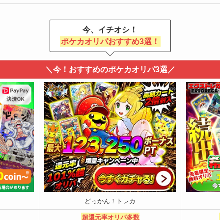
今、イチオシ！
ポケカオリパおすすめ3選！
＼今！おすすめのポケカオリパ3選／
どっかん！トレカ
超還元率オリパ多数