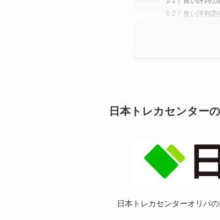
良い評判①
良い評判②
日本トレカセンターの
日本トレカセンターオリパの口コ