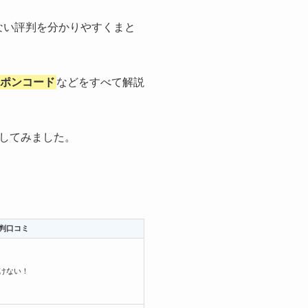
ない評判を分かりやすくまと
ポンコード
などをすべて解説
してみました。
判口コミ
けない！